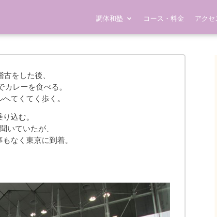
調体和塾
コース・料金
アクセ
稽古をした後、
でカレーを食べる。
ルへてくてく歩く。
乗り込む。
に聞いていたが、
事もなく東京に到着。