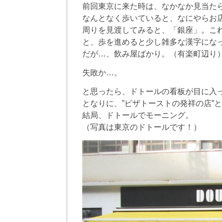
前回東京に来た時は、なかなか見当た
なんとなく歩いていると、なにやらお
周りを見渡してみると、「銀座」。こ
と、歩を進めると少し雑多な漢字にな
だが…、飲み屋ばかり。（有楽町辺り
失敗か…。
と思ったら、ドトールの看板が目に入
となりに、”ピザトーストの発祥の店”
結局、ドトールでモーニング。
（写真は東京のドトールです！）