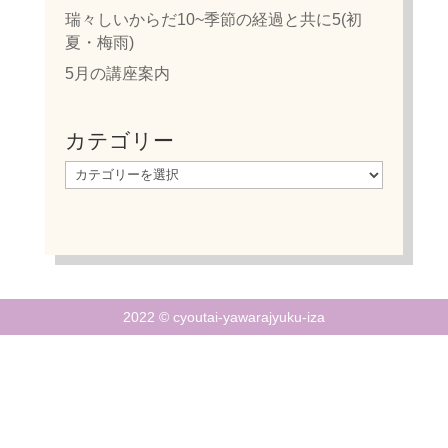
瑞々しいからだ10~季節の経過と共に5(初
夏・梅雨)
5月の講座案内
カテゴリー
カ
テ
ゴ
リ
ー
2022 © cyoutai-yawarajyuku-iza